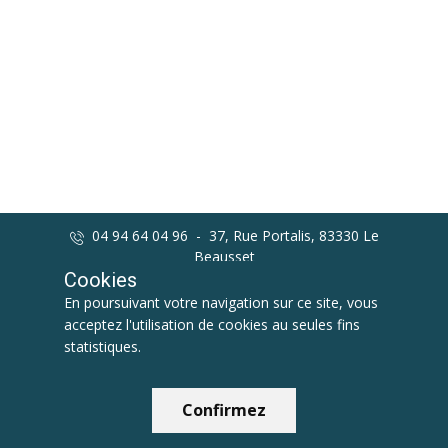
04 94 64 04 96 - 37, Rue Portalis, 83330 Le
Beausset
contact@pompesfunebreslebeausset.fr
Cookies
En poursuivant votre navigation sur ce site, vous
acceptez l'utilisation de cookies au seules fins
statistiques.
Confirmez