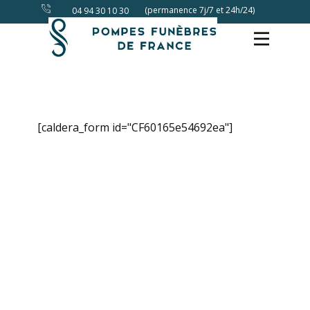
(permanence 7j/7 et 24h/24)
04 94 30 10 30
[caldera_form id="CF60165e54692ea"]